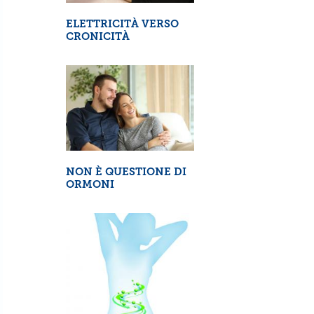
≫
DELL’UOMO?
RELAZIONE PERICOLOSA
ESAMI E DIAGNOSI
MIGLIO
COMPLIC
SCOPRI DI PIÙ
S
ELETTRICITÀ VERSO
CRONICITÀ
NON È QUESTIONE DI
ORMONI